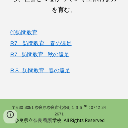
を育む。
①訪問教育
R7 訪問教育 春の遠足
R7 訪問教育 秋の遠足
R
８
訪問教育
春
の遠足
〒
℡ :
630-8051 奈良県奈良市七条町１３５
0742-34-
2671
奈良養護
奈良県立
学校 All Rights Reserved