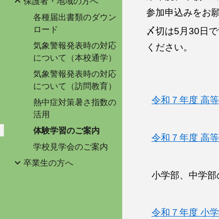
保護者・地域の方へ
参加申込みをお
各種届出書類のダウン
ロード
〆切は5月30日
気象警報発表時の対応
ください。
について（本校通学）
気象警報発表時の対応
について（訪問教育）
令和７年度 高
熱中症対策暑さ指数の
活用
体験学習のご案内
令和７年度 高
学校見学会のご案内
卒業生の方へ
小学部、中学部
令和７年度 小